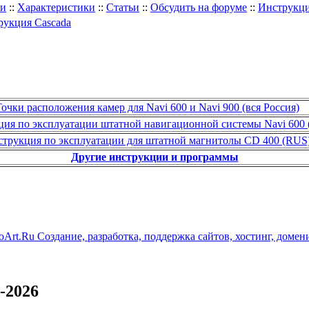
ли
::
Характеристики
::
Статьи
::
Обсудить на форуме
::
Инструкц
укция Cascada
очки расположения камер для Navi 600 и Navi 900 (вся Россия)
ия по эксплуатации штатной навигационной системы Navi 600
трукция по эксплуатации для штатной магнитолы CD 400 (RUS
Другие инструкции и программы
-2026