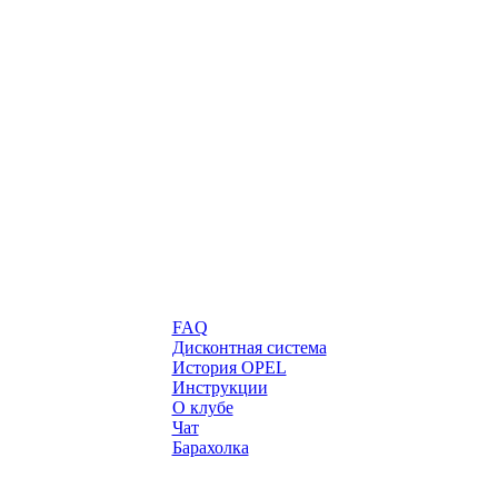
FAQ
Дисконтная система
История OPEL
Инструкции
О клубе
Чат
Барахолка