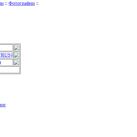
ии
::
Фотографии
::
 (RUS)
)