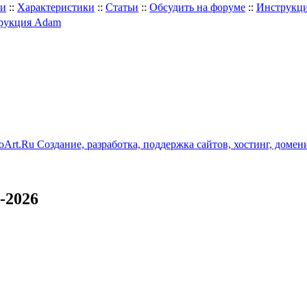
ли
::
Характеристики
::
Статьи
::
Обсудить на форуме
::
Инструкц
рукция Adam
-2026