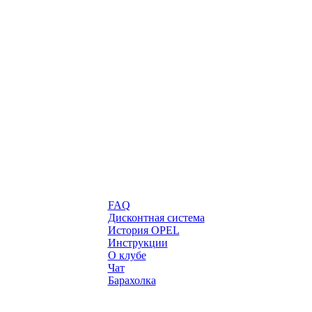
FAQ
Дисконтная система
История OPEL
Инструкции
О клубе
Чат
Барахолка