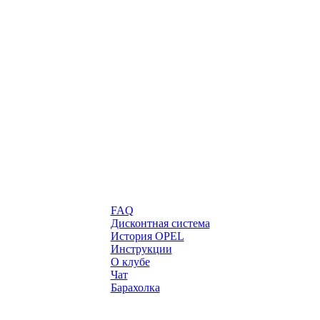
FAQ
Дисконтная система
История OPEL
Инструкции
О клубе
Чат
Барахолка