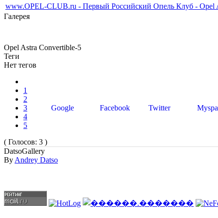
www.OPEL-CLUB.ru - Первый Российский Опель Клуб - Opel As
Галерея
Opel Astra Convertible-5
Теги
Нет тегов
1
2
3
Google
Facebook
Twitter
Myspa
4
5
( Голосов: 3 )
DatsoGallery
By
Andrey Datso