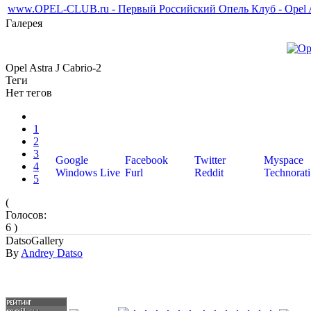
www.OPEL-CLUB.ru - Первый Российский Опель Клуб - Opel As
Галерея
Opel Astra J Cabrio-2
Теги
Нет тегов
1
2
3
Google
Facebook
Twitter
Myspace
4
Windows Live
Furl
Reddit
Technorati
5
(
Голосов:
6 )
DatsoGallery
By
Andrey Datso