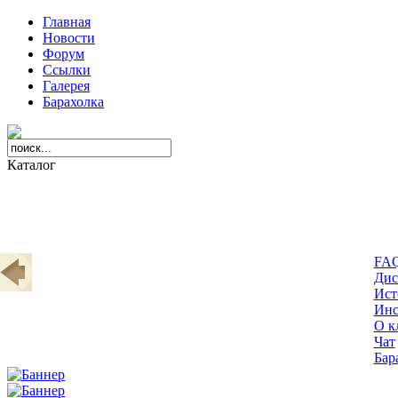
Главная
Новости
Форум
Ссылки
Галерея
Барахолка
Каталог
FA
Дис
Ист
Инс
О к
Чат
Бар