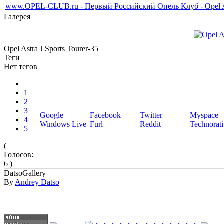
www.OPEL-CLUB.ru - Первый Российский Опель Клуб - Opel Ast
Галерея
Opel Astra J Sports Tourer-35
Теги
Нет тегов
1
2
3
Google
Facebook
Twitter
Myspace
4
Windows Live
Furl
Reddit
Technorati
5
(
Голосов:
6 )
DatsoGallery
By
Andrey Datso