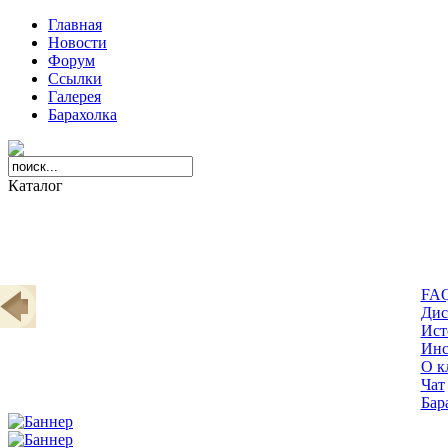
Главная
Новости
Форум
Ссылки
Галерея
Барахолка
Каталог
FA
Дис
Ист
Инс
О к
Чат
Бар