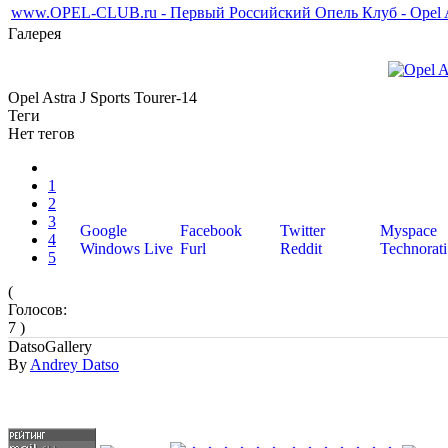
www.OPEL-CLUB.ru - Первый Российский Опель Клуб - Opel Ast
Галерея
Opel Astra J Sports Tourer-14
Теги
Нет тегов
1
2
3
Google
Facebook
Twitter
Myspace
4
Windows Live
Furl
Reddit
Technorati
5
(
Голосов:
7 )
DatsoGallery
By
Andrey Datso