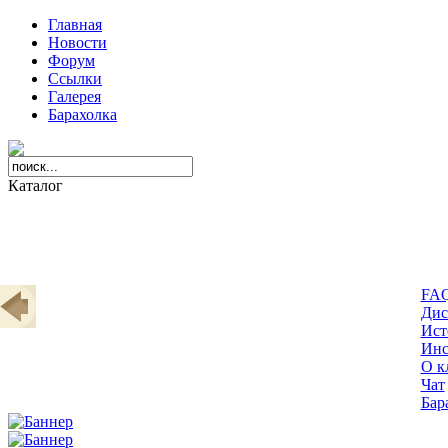
Главная
Новости
Форум
Ссылки
Галерея
Барахолка
Каталог
FA
Дис
Ист
Инс
О к
Чат
Бар