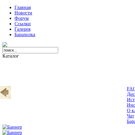
Главная
Новости
Форум
Ссылки
Галерея
Барахолка
Каталог
FA
Дис
Ист
Инс
О к
Чат
Бар