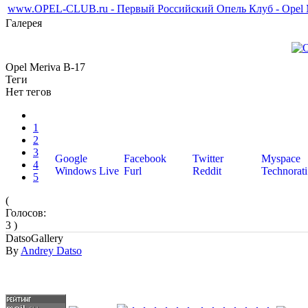
www.OPEL-CLUB.ru - Первый Российский Опель Клуб - Opel M
Галерея
Opel Meriva B-17
Теги
Нет тегов
1
2
3
Google
Facebook
Twitter
Myspace
4
Windows Live
Furl
Reddit
Technorati
5
(
Голосов:
3 )
DatsoGallery
By
Andrey Datso