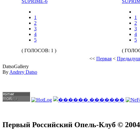
SUPRIME-6
SUPRIM
1
1
2
2
3
3
4
4
5
5
( ГОЛОСОВ: 1 )
( ГОЛОС
<<
Первая
<
Предыдущ
DatsoGallery
By
Andrey Datso
Первый Российский Опель-Клуб © 2004