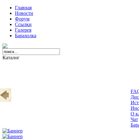
Главная
Новости
Форум
Ссылки
Галерея
Барахолка
Каталог
FA
Дис
Ист
Инс
О к
Чат
Бар